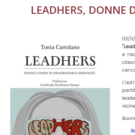
LEADHERS, DONNE D
03/11
"Lead
e rac
ciasc
cerca
L'aut
parti
leade
vicin
Buona
S