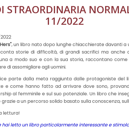
I STRAORDINARIA NORMALI
11/2022
/2022
Hers"
, un libro nato dopo lunghe chiacchierate davanti a u
conta storie di difficoltà, di grandi sacrifici ma anche 
una a modo suo e con la sua storia, raccontano come un
re di assomigliare agli uomini.
rice parte dalla meta raggiunta dalle protagoniste del 
te e come hanno fatto ad arrivare dove sono, provand
rship al femminile e sul suo potenziale. Un libro che i
e grazie a un percorso solido basato sulla conoscenza, sull’
 lettura!
e hai letto un libro particolarmente interessante e stimo