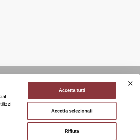
.E.A. Milano n. 1326721
Accetta tutti
ial
ilizzi
Accetta selezionati
Rifiuta