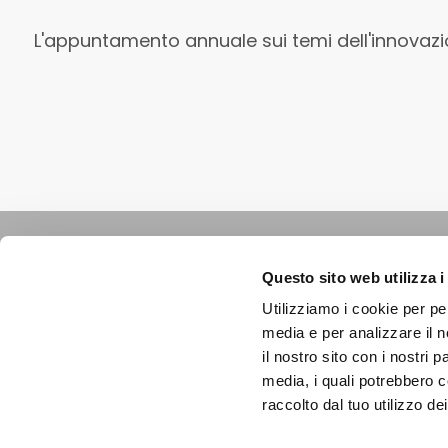
L'appuntamento annuale sui temi dell'innovaz
|
PRIVACY POLICY
|
COOKIE POLICY
|
C
Questo sito web utilizza i
Copyright © 2023 Strategie & Innovazione Srl - P.IVA e C.F. 09889320157 - 
Utilizziamo i cookie per pe
media e per analizzare il n
il nostro sito con i nostri 
media, i quali potrebbero c
raccolto dal tuo utilizzo dei