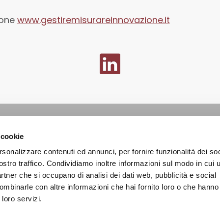
ione
www.gestiremisurareinnovazione.it
REDITS
 cookie
Capitale sociale Euro 10.400,00 i.v. - Reg. Imprese di Milano n. 09889320157 - R
rsonalizzare contenuti ed annunci, per fornire funzionalità dei soc
ostro traffico. Condividiamo inoltre informazioni sul modo in cui ut
partner che si occupano di analisi dei dati web, pubblicità e social
ombinarle con altre informazioni che hai fornito loro o che hanno
 loro servizi.