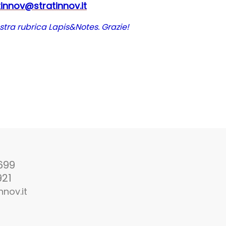
tinnov@stratinnov.it
stra rubrica Lapis&Notes. Grazie!
699
921
nnov.it