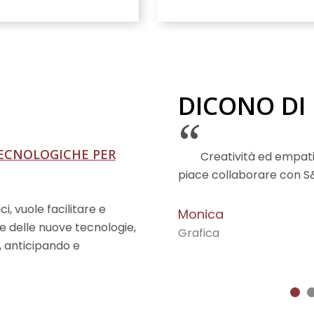
DICONO DI
“
ECNOLOGICHE PER
NE
 DEL TEAM
NUOVO MERCATO
 DIVERSIFICARE IL
DELINEARE SCENARI
Creatività ed empat
piace collaborare con S
, vuole facilitare e
Monica
 e delle nuove tecnologie,
Grafica
, anticipando e