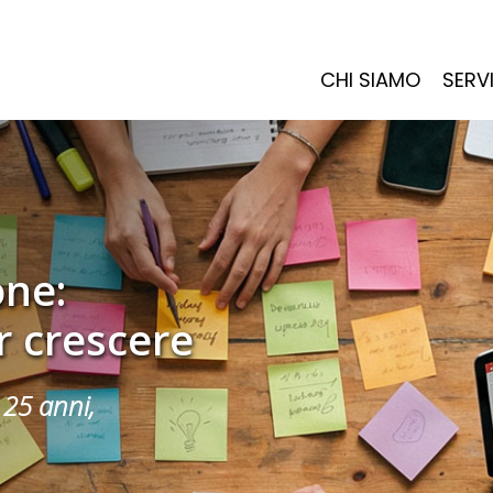
CHI SIAMO
SERVI
one:
r crescere
25 anni,