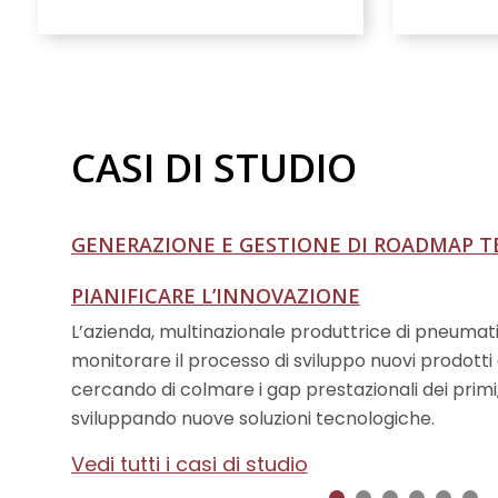
CASI DI STUDIO
GENERAZIONE E GESTIONE DI ROADMAP T
EFFICIENTARE IL PROCESSO DI INNOVAZIO
MIGLIORARE LE COMPETENZE E CAPACITÀ
COMPRENDERE LE POTENZIALITÀ DI UN 
RICERCA DI UN PARTNER TECNOLOGICO PER
WAR GAME PER DEFINIRE LA STRATEGIA E 
PIANIFICARE L’INNOVAZIONE
INNOVAZIONE
PORTAFOGLIO PRODOTTI
FUTURI
L’azienda, multinazionale produttrice di pneumatici
monitorare il processo di sviluppo nuovi prodotti
cercando di colmare i gap prestazionali dei primi
sviluppando nuove soluzioni tecnologiche.
Vedi tutti i casi di studio