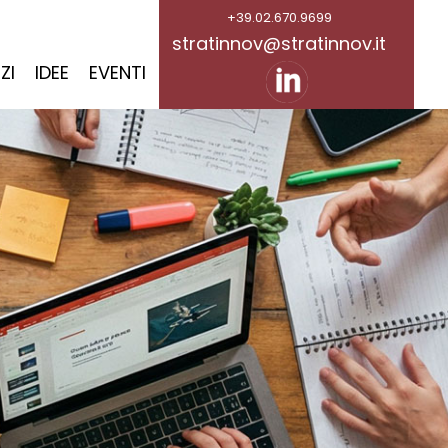
+39.02.670.9699
stratinnov@stratinnov.it
ZI
IDEE
EVENTI