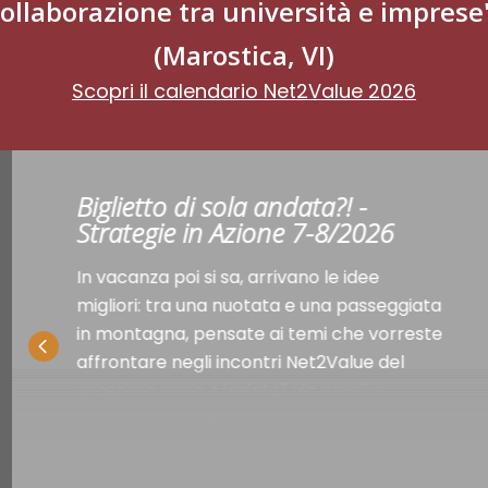
ollaborazione tra università e imprese
(Marostica, VI)
Scopri il calendario Net2Value 2026
Biglietto di sola andata?! -
Strategie in Azione 7-8/2026
In vacanza poi si sa, arrivano le idee
migliori: tra una nuotata e una passeggiata
in montagna, pensate ai temi che vorreste
affrontare negli incontri Net2Value del
prossimo anno e inviateli via email a
stratinnov@stratinnov.it. Stiamo
preparando il calendario 2027 e ogni
suggerimento è utile!