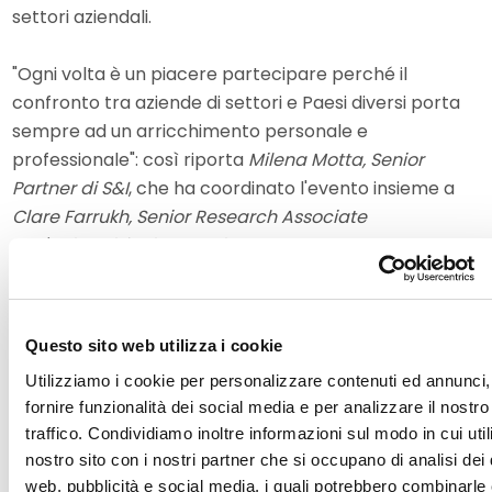
settori aziendali.
"Ogni volta è un piacere partecipare perché il
confronto tra aziende di settori e Paesi diversi porta
sempre ad un arricchimento personale e
professionale": così riporta
Milena Motta, Senior
Partner di S&I
, che ha coordinato l'evento insieme a
Clare Farrukh, Senior Research Associate
dell'Università di Cambridge
.
All'evento è stato inoltre presente come relatore
Piero Misani, Chief Operating Officer della Business
Questo sito web utilizza i cookie
Unit Moto di Pirelli Tyre
, che ha portato la sua
Utilizziamo i cookie per personalizzare contenuti ed annunci,
testimonianza relativamente all'utilizzo del
fornire funzionalità dei social media e per analizzare il nostro
technology roadmapping in azienda.
traffico. Condividiamo inoltre informazioni sul modo in cui utili
nostro sito con i nostri partner che si occupano di analisi dei 
La versatilità dell'approccio di roadmapping e la
web, pubblicità e social media, i quali potrebbero combinarle