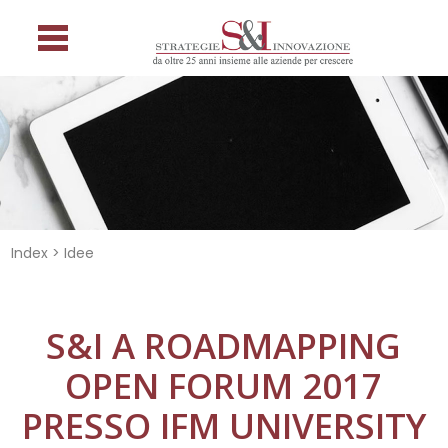
Index > Idee
S&I A ROADMAPPING
OPEN FORUM 2017
PRESSO IFM UNIVERSITY