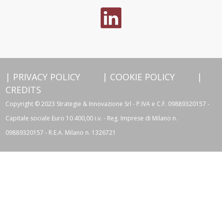
|
PRIVACY POLICY
|
COOKIE POLICY
|
CREDITS
Copyright © 2023 Strategie & Innovazione Srl - P.IVA e C.F. 09889320157 -
Capitale sociale Euro 10.400,00 i.v. - Reg. Imprese di Milano n.
09889320157 - R.E.A. Milano n. 1326721